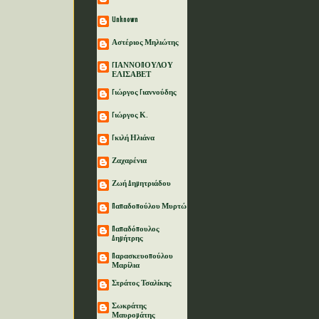
Unknown
Αστέριος Μηλιώτης
ΓΙΑΝΝΟΠΟΥΛΟΥ
ΕΛΙΣΑΒΕΤ
Γιώργος Γιαννούδης
Γιώργος Κ.
Γκιλή Ηλιάνα
Ζαχαρένια
Ζωή Δημητριάδου
Παπαδοπούλου Μυρτώ
Παπαδόπουλος
Δημήτρης
Παρασκευοπούλου
Μαρίλια
Στράτος Τσαλίκης
Σωκράτης
Μαυρομάτης