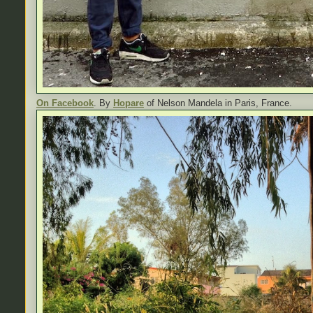
On Facebook
. By
Hopare
of Nelson Mandela in Paris, France.