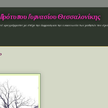
 Πρότυπου Γυμνασίου Θεσσαλονίκης
κού προγράμματος με στόχο την έκφραση και την επικοινωνία των μαθητών του σχολ
ο