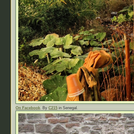
On Facebook
. By
C215
in Senegal.