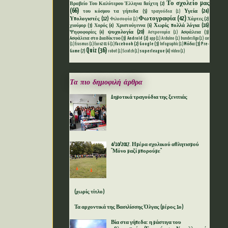
Το σχολείο μας
Βραβείο Του Καλύτερου Έλληνα Παίχτη
(2)
(66)
Υγεία
(24)
του κόσμου τα γήπεδα
(5)
τραγούδια
(1)
Φωτογραφία
(42)
Υπολογιστές
(12)
Χάρτες
(2)
Φιλοσοφία
(1)
Χωρίς πολλά λόγια
(16)
χιούμορ
(3)
Χορός
(4)
Χριστούγεννα
(6)
ψυχολογία
(20)
Ψηφοφορίες
(4)
Aσφάλεια
(3)
Aστρονομία
(1)
Aσφάλεια στο Διαδίκτυο
(3)
Android
(2)
app
(1)
Arduino
(1)
bundesliga
(1)
car
facebook
(2)
Google
(3)
Mόδα
(3)
Pre-
(1)
Erasmus
(1)
Euro2016
(1)
Infographic
(1)
Quiz
(36)
Game
(7)
superleague
(4)
robot
(1)
Scratch
(1)
video
(1)
Τα πιο δημοφιλή άρθρα
Δημοτικά τραγούδια της ξενιτιάς
4/10/2017. Ημέρα σχολικού αθλητισμού
"Μόνο μαζί μπορούμε"
(χωρίς τίτλο)
Τα αρχοντικά της Βασιλίσσης Όλγας (μέρος 1ο)
Βία στα γήπεδα: η μάστιγα του