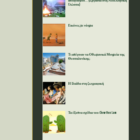
αθλητισμού... (Εργασία στη Νεοελληνική
Γλώσσα)
Εικόνες με νόημα
Τι απέγιναν τα Οθωμανικά Μνημεία της
Θεσσαλονίκης;
Η Ιλιάδα στη ζωγραφική
Τα έξυπνα σχέδια του Chow Hon Lam