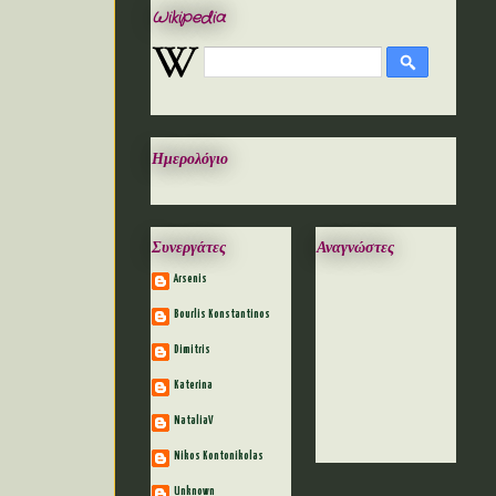
Wikipedia
Ημερολόγιο
Συνεργάτες
Αναγνώστες
Arsenis
Bourlis Konstantinos
Dimitris
Katerina
NataliaV
Nikos Kontonikolas
Unknown