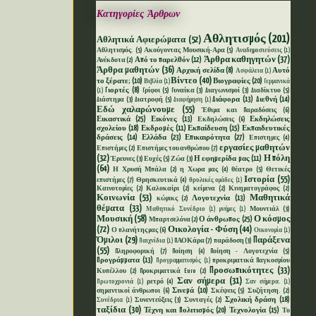
Κατηγορίες Άρθρων
Αθλητισμός
(201)
Αθλητικά Αφιερώματα
(52)
Αθλητισμός.
(5)
Ακούγοντας Μουσική-Αρα
(5)
Αναδημοσιεύσεις
(1)
Άρθρα καθηγητών
(37)
Από το παρελθόν
(12)
Ανέκδοτα
(2)
Άρθρα μαθητών
(36)
Αρχική σελίδα
(8)
Αυτό
Ασφάλεια
(1)
Βίντεο
(40)
το ξέρατε;
(10)
Βιογραφίες
(20)
Βιβλία
(1)
Γερμανικά
Γιορτές
(8)
Γρίφοι
(5)
Γυναίκα
(3)
Διαγωνισμοί
(3)
Διαδίκτυο
(5)
(1)
Διάφορα
(13)
Διεθνή
(14)
Διάστημα
(3)
Διατροφή
(5)
Διαφήμηση
(1)
Εδώ χαλαρώνουμε
(55)
Έθιμα και Παραδόσεις
(6)
Εικαστικά
(25)
Εικόνες
(13)
Εκδηλώσεις
Εκδηλώσεις
(6)
σχολείου
(18)
Εκδρομές
(11)
Εκπαίδευση
(15)
Εκπαιδευτικές
δράσεις
(14)
Ελλάδα
(23)
Επικαιρότητα
(27)
Επιστημες
(4)
εργασίες μαθητών
Επιστήμες
(2)
Επιστήμες του ανθρώπου
(7)
(32)
Η πόλη
Η εφημερίδα μας
(11)
Έρευνες
(3)
Ευχές
(5)
Ζώα
(3)
(64)
Η Χρυσή Μπάλα
(2)
η Χωρα μας
(4)
θέατρο
(5)
Θετικές
Ιστορία
(55)
επιστήμες
(7)
Θρησκευτικά
(4)
θρυλικές ομάδες
(1)
Καινοτομίες
(2)
Καλοκαίρι
(2)
κείμενα
(2)
Κινηματογράφος
(2)
Κοινωνία
(53)
Μαθητικά
Λογοτεχνία
(13)
κώμικς
(2)
θέματα
(33)
Μουντιάλ
(3)
Μαθητικό Συνέδριο
(1)
μνήμες
(1)
Μουσική
(58)
Ο κόσμος
Ο άνθρωπος
(25)
Μπαρτσελόνα
(2)
(72)
Οικολογία - Φύση
(44)
Ο πλανήτης μας
(6)
Οικονομία
(1)
Όμιλοι
(29)
Παράξενα
ΠΑΟΚάρα
(7)
παράδοση
(3)
Παιχνίδια
(1)
(55)
Πληροφορική
(7)
Ποίηση
(4)
Ποίηση - Λογοτεχνία
(5)
Προγράμματα
(13)
προκριματικά Παγκοσμίου
Προγραμματισμός
(1)
Προσωπικότητες
(33)
Κυπέλλου
(2)
Προκριματικά Euro
(2)
Σαν σήμερα
(31)
ρετρό
(4)
Πρωτοχρονιά
(1)
Σαν σήμερα.
(1)
Σινεμά
(10)
σημαντικοί άνθρωποι
(6)
Σκέψεις
(5)
Συζήτηση.
(2)
Σχολική δράση
(18)
Συνεντεύξεις
(3)
Συνταγές
(2)
Συνέδρια
(1)
ταξίδια
(30)
Τέχνη και Πολιτισμός
(20)
Τεχνολογία
(15)
Το